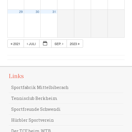
29
30
31
2021
JULI
SEP.
2023
Links
Sportfabrik Mittelbiberach
Tennisclub Berkheim
Sportfreunde Schwendi
Hürbler Sportverein
Der TCF beim WTB