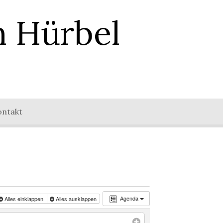
n Hürbel
ontakt
Agenda
Alles einklappen
Alles ausklappen