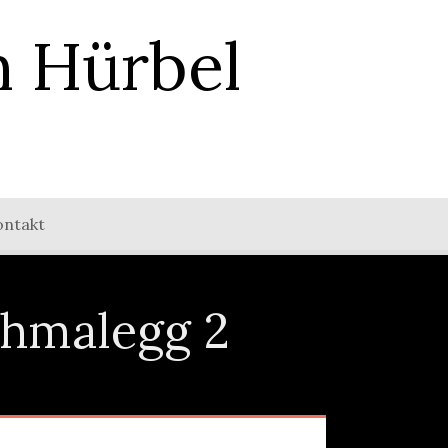
n Hürbel
ontakt
chmalegg 2