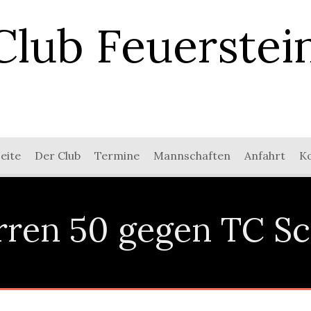
Club Feuerstei
eite
Der Club
Termine
Mannschaften
Anfahrt
K
rren 50 gegen TC S