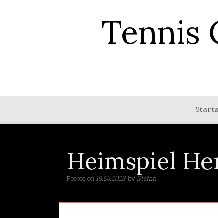
Tennis 
Starts
Heimspiel He
Posted on
19.06.2023
by
Stefan