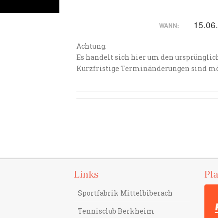
15.06
WANN:
Achtung:
Es handelt sich hier um den ursprüngli
Kurzfristige Terminänderungen sind mö
Links
Pl
Sportfabrik Mittelbiberach
Tennisclub Berkheim