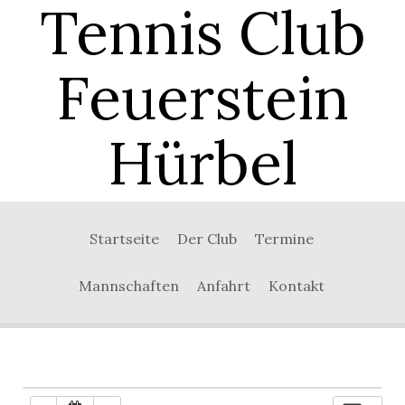
Tennis Club
content
Feuerstein
Hürbel
0:00
1:00
Startseite
Der Club
Termine
2:00
Mannschaften
Anfahrt
Kontakt
3:00
4:00