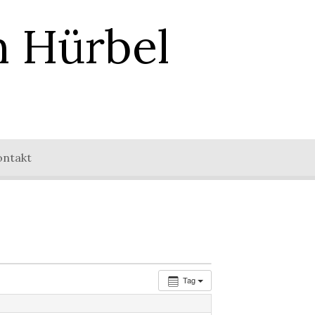
n Hürbel
ontakt
Tag