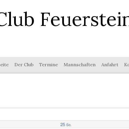
Club Feuerstei
eite
Der Club
Termine
Mannschaften
Anfahrt
K
25
So.