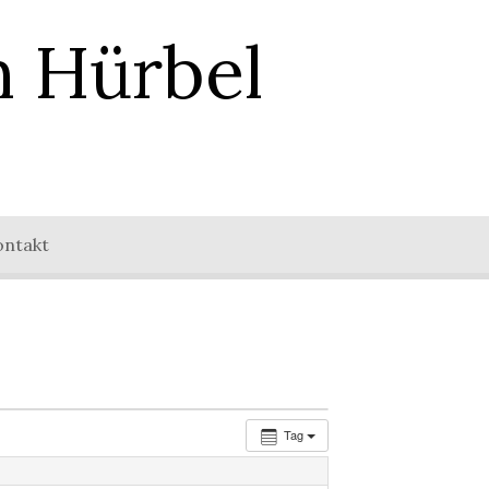
n Hürbel
ontakt
Tag