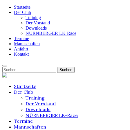
Startseite
Der Club
Training
Der Vorstand
Downloads
NÜRNBERGER LK-Race
Termine
Mannschaften
Anfahrt
Kontakt
Skip
Suchen
to
nach:
content
Startseite
Der Club
Training
Der Vorstand
Downloads
NÜRNBERGER LK-Race
Termine
Mannschaften