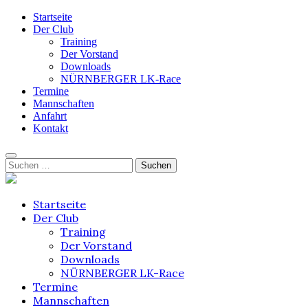
Startseite
Der Club
Training
Der Vorstand
Downloads
NÜRNBERGER LK-Race
Termine
Mannschaften
Anfahrt
Kontakt
Skip
Suchen
to
nach:
content
Startseite
Der Club
Training
Der Vorstand
Downloads
NÜRNBERGER LK-Race
Termine
Mannschaften