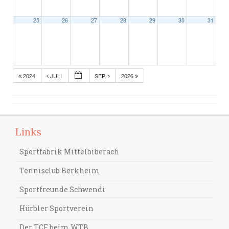
25
26
27
28
29
30
31
2024
JULI
SEP.
2026
Links
Sportfabrik Mittelbiberach
Tennisclub Berkheim
Sportfreunde Schwendi
Hürbler Sportverein
Der TCF beim WTB